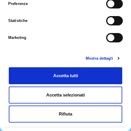
Preferenze
Statistiche
NASCERE KLINEFELTER - APS
Marketing
ASSOCIAZIONE
SOSTIENICI
CONTATTI
BLOG
Mostra dettagli
SITI AMICI
Accetta tutti
Accetta selezionati
Documentazione
–
Privacy Policy
–
Cookie Policy
–
Preferenze Cookie
– ©2022
Iscritta al R.U.N.T.S. con Det. Reg. E.R. n. 20618 del 27/10/2022 (BO). N. Rep.
60659
Rifiuta