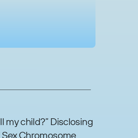
ll my child?” Disclosing
of Sex Chromosome