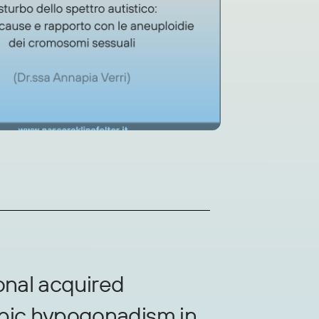
ional acquired
ic hypogonadism in