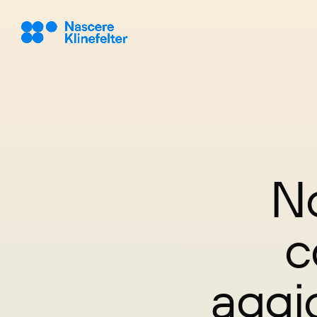
No
c
aggi