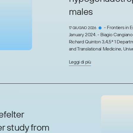
males
- Frontiers in
17 GIUGNO 2026
January 2024. - Biagio Cangiano
Richard Quinton 3,4,5* 1 Depart
and Translational Medicine, Univers
Leggi di più
efelter
r study from