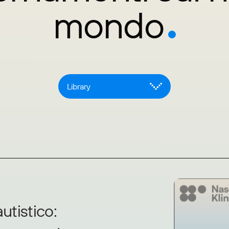
mondo
utistico: