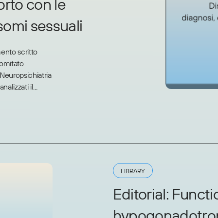
orto con le
somi sessuali
ento scritto
Comitato
n Neuropsichiatria
lizzati il...
LIBRARY
Editorial: Funct
hypogonadotrop