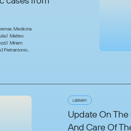
c cases from
Forense, Medicina
uila,1 Matteo
zzi,1 Miriam
 Pietrantonio...
LIBRARY
Update On The C
And Care Of The