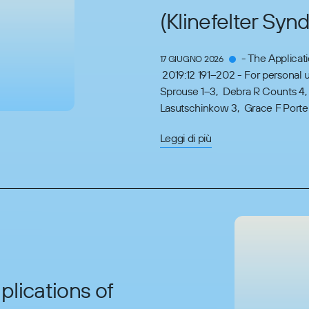
(Klinefelter Sy
- The Applicati
17 GIUGNO 2026
2019:12 191–202 - For personal
Sprouse 1–3, Debra R Counts 4, 
Lasutschinkow 3, Grace F Porter 
Leggi di più
lications of