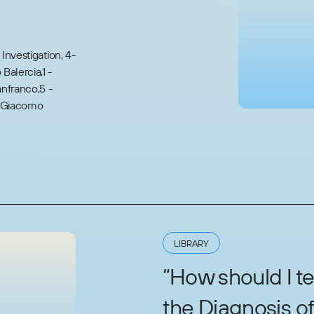
 Investigation, 4-
Balercia,1 -
anfranco,5 -
- Giacomo
LIBRARY
“How should I te
the Diagnosis 