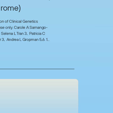
ndrome)
on of Clinical Genetics
 use only. Carole A Samango-
Selena L Tran 3, Patricia C
3, Andrea L Gropman 5,6. 1...