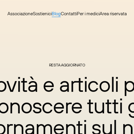
Associazione
Sostienici
Blog
Contatti
Per i medici
Area riservata
RESTA AGGIORNATO
vità e articoli 
onoscere tutti g
ornamenti sul n