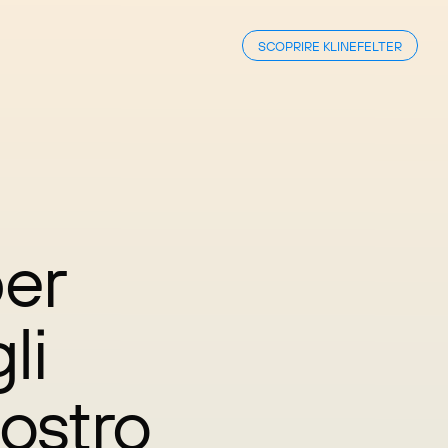
SCOPRIRE KLINEFELTER
per
li
ostro