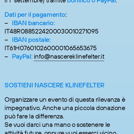
il 1° settembre) tramite
bonifico o PayPal
.
Dati per il pagamento
:
–
IBAN bancario:
IT48R0885224200030010271095
–
IBAN postale:
IT61H0760102600001065653675
–
PayPal:
info@nascereklinefelter.it
SOSTIENI NASCERE KLINEFELTER
Organizzare un evento di questa rilevanza è
impegnativo. Anche una piccola donazione
può fare la differenza.
Se vuoi darci una mano o sostenere le
attività future, oppure vuoi esserci vicino