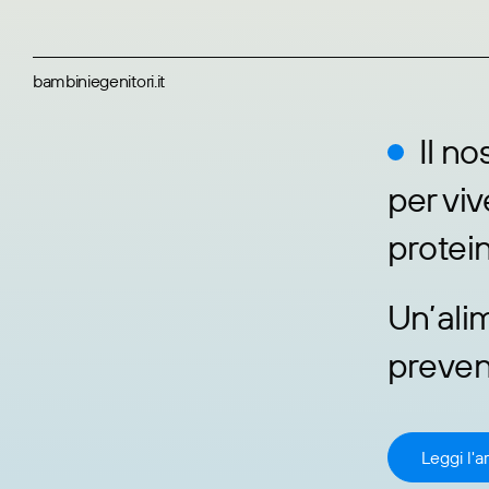
bambiniegenitori.it
Il no
per viv
protein
Un’alim
preven
Leggi l'